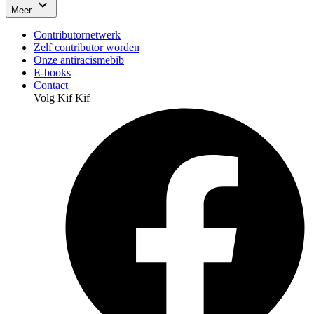
Meer
Contributornetwerk
Zelf contributor worden
Onze antiracismebib
E-books
Contact
Volg Kif Kif