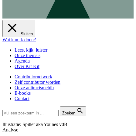
Sluiten
Wat kan ik doen?
Lees, kijk, luister
Onze thema's
Agenda
Over Kif Kif
Contributornetwerk
Zelf contributor worden
Onze antiracismebib
E-books
Contact
Zoeken
Illustratie: Spitler aka Younes vdB
Analyse