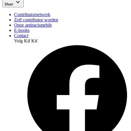
Meer
Contributornetwerk
Zelf contributor worden
Onze antiracismebib
E-books
Contact
Volg Kif Kif